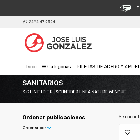
P
2494 47 9324
Inicio
Categorías
PILETAS DE ACERO Y AMOB
SANITARIOS
S C H N E I D E R | SCHNEIDER LINEA NATURE WENGUE
Ordenar publicaciones
Se encont
Ordenar por