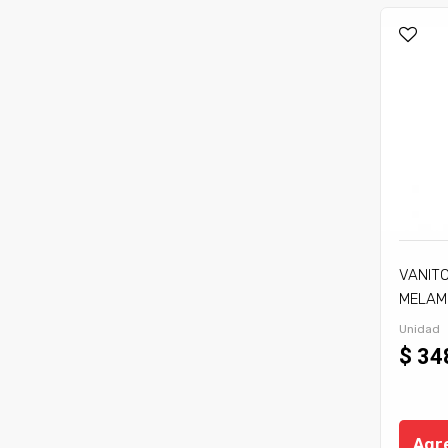
VANIT
MELAM
Unidad
$ 34
Agre