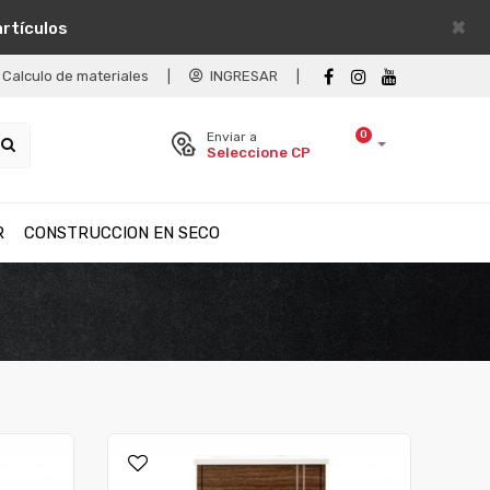
×
artículos
Calculo de materiales
|
INGRESAR
|
0
Enviar a
Seleccione CP
R
CONSTRUCCION EN SECO