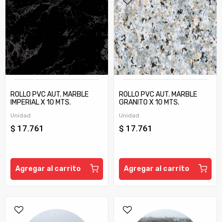
ROLLO PVC AUT. MARBLE
ROLLO PVC AUT. MARBLE
IMPERIAL X 10 MTS.
GRANITO X 10 MTS.
(COD.OQP0796020
(COD.OQP0796021
Unidad
Unidad
MURESCO)
MURESCO)
$ 17.761
$ 17.761
Agregar al carrito
Agregar al carrito