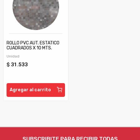
ROLLO PVC AUT. ESTATICO
CUADRADOS X 10 MTS.
(COD.OQP0797013
Unidad
MURESCO)
$ 31.533
Agregar al carrito
SUBSCRIBITE PARA RECIBIR TODAS