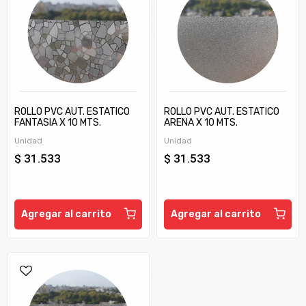
ROLLO PVC AUT. ESTATICO
ROLLO PVC AUT. ESTATICO
FANTASIA X 10 MTS.
ARENA X 10 MTS.
(COD.OQP0797011
(COD.OQP0797012
Unidad
Unidad
MURESCO)
MURESCO)
$ 31.533
$ 31.533
Agregar al carrito
Agregar al carrito