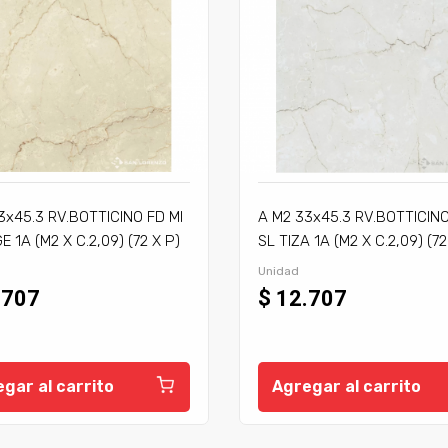
3x45.3 RV.BOTTICINO FD MI
A M2 33x45.3 RV.BOTTICINO
E 1A (M2 X C.2,09) (72 X P)
SL TIZA 1A (M2 X C.2,09) (72
Unidad
.707
$ 12.707
gar al carrito
Agregar al carrito