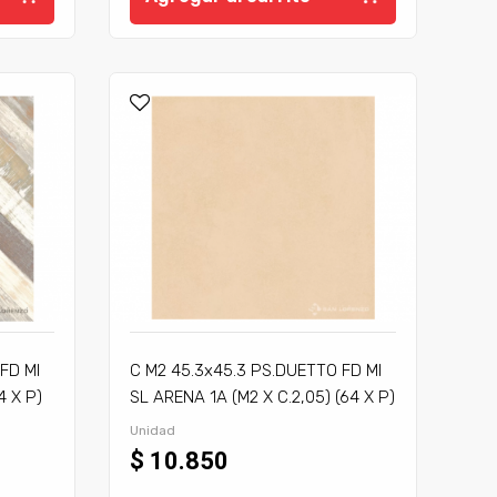
FD MI
C M2 45.3x45.3 PS.DUETTO FD MI
4 X P)
SL ARENA 1A (M2 X C.2,05) (64 X P)
Unidad
$ 10.850