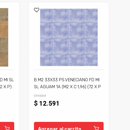
D MI SL
B M2 33X33 PS.VENECIANO FD MI
2 X P)
SL AGUAM 1A (M2 X C.1,96) (72 X P
141,12 M2)
Unidad
$ 12.591
Agregar al carrito