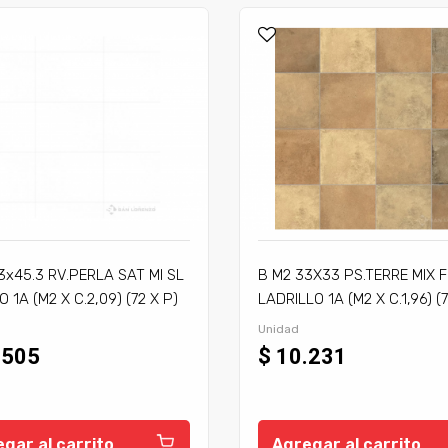
3x45.3 RV.PERLA SAT MI SL
B M2 33X33 PS.TERRE MIX F
 1A (M2 X C.2,09) (72 X P)
LADRILLO 1A (M2 X C.1,96) (7
Unidad
.505
$ 10.231
gar al carrito
Agregar al carrito