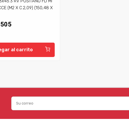
3x45.3 RV POSITANO FD MI
CE (M2 X C.2,09) (150,48 X
.505
gar al carrito