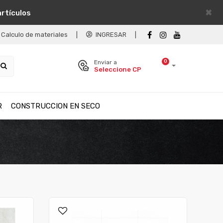
×
artículos
Calculo de materiales
|
INGRESAR
|
0
Enviar a
Seleccione CP
R
CONSTRUCCION EN SECO