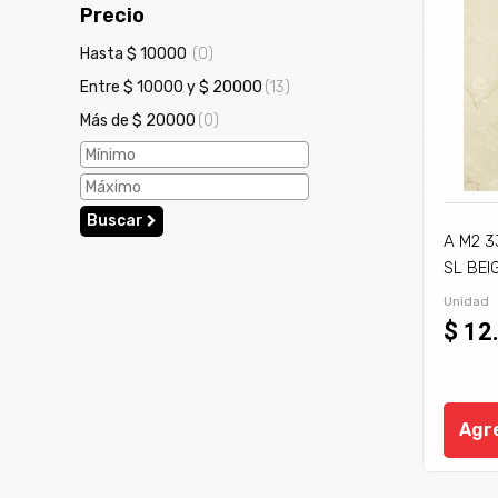
Precio
Hasta $ 10000
(0)
Entre $ 10000 y $ 20000
(13)
Más de $ 20000
(0)
Buscar
A M2 3
SL BEIG
Unidad
$ 12
Agre