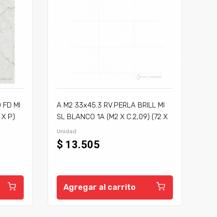
 FD MI
A M2 33x45.3 RV.PERLA BRILL MI
 X P)
SL BLANCO 1A (M2 X C.2,09) (72 X
P)
Unidad
$ 13.505
Agregar al carrito