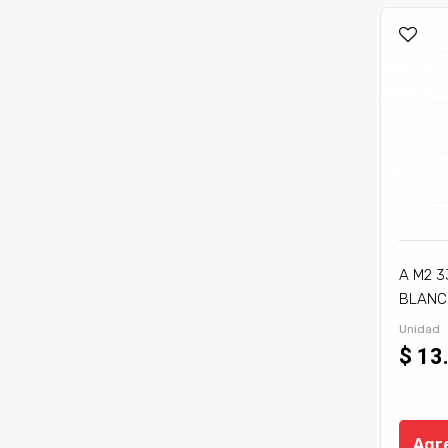
A M2 3
BLANCO
Unidad
$ 13
Agre