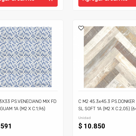
3X33 PS.VENECIANO MIX FD
C M2 45.3x45.3 PS.DONKER 
GUAM 1A (M2 X C.1,96)
SL SOFT 1A (M2 X C.2,05) (6
 m2 X P)
Unidad
.591
$ 10.850