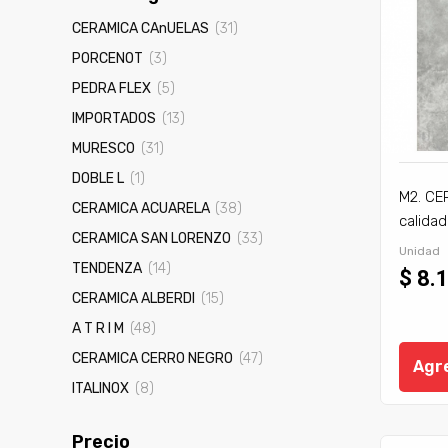
CERAMICA CAnUELAS
(31)
PORCENOT
(3)
PEDRA FLEX
(5)
IMPORTADOS
(13)
MURESCO
(31)
DOBLE L
(1)
M2. CE
CERAMICA ACUARELA
(38)
calidad
CERAMICA SAN LORENZO
(33)
Unidad
TENDENZA
(14)
$ 8.
CERAMICA ALBERDI
(15)
A T R I M
(48)
CERAMICA CERRO NEGRO
(47)
Agre
ITALINOX
(8)
Precio