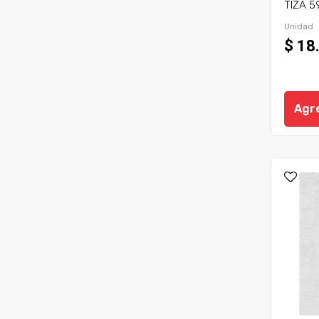
TIZA 59
Unidad
$ 18
Agre