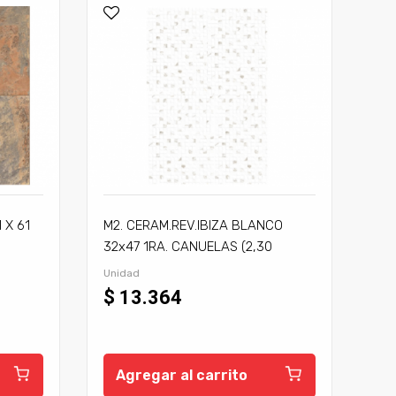
 X 61
M2. CERAM.REV.IBIZA BLANCO
32x47 1RA. CANUELAS (2,30
P:110,4)
Unidad
$ 13.364
Agregar al carrito