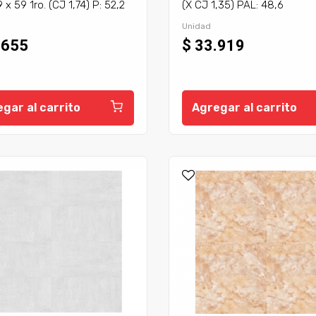
 x 59 1ro. (CJ 1,74) P: 52,2
(X CJ 1,35) PAL: 48,6
Unidad
.655
$ 33.919
gar al carrito
Agregar al carrito