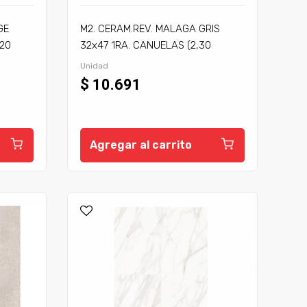
GE
M2. CERAM.REV. MALAGA GRIS
,20
32x47 1RA. CANUELAS (2,30
P:110,4)
Unidad
$ 10.691
Agregar al carrito