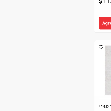
$ 11
Agre
***M2 