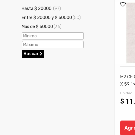
Hasta $ 20000
(97)
Entre $ 20000 y $ 50000
(50)
Más de $ 50000
(36)
Buscar
M2 CER
X 59 1r
98,4 M
Unidad
$ 11
Agre