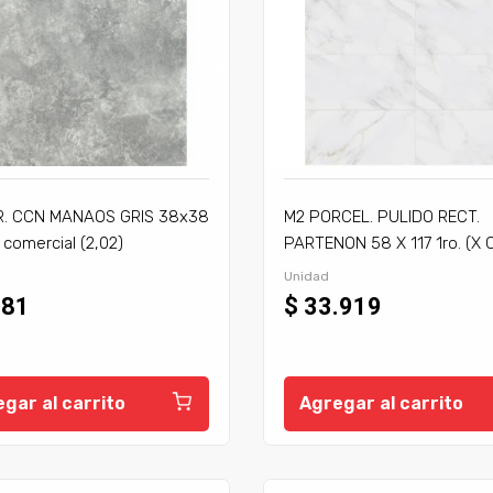
R. CCN MANAOS GRIS 38x38
M2 PORCEL. PULIDO RECT.
 comercial (2,02)
PARTENON 58 X 117 1ro. (X C
PAL: 48,6
Unidad
181
$ 33.919
gar al carrito
Agregar al carrito