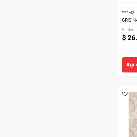
***M2 
GRIS NA
1,35 M
Unidad
$ 26
Agre