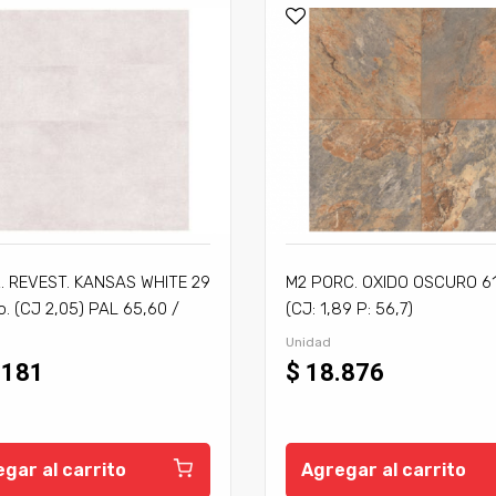
. REVEST. KANSAS WHITE 29
M2 PORC. OXIDO OSCURO 61
o. (CJ 2,05) PAL 65,60 /
(CJ: 1,89 P: 56,7)
2
Unidad
.181
$ 18.876
gar al carrito
Agregar al carrito