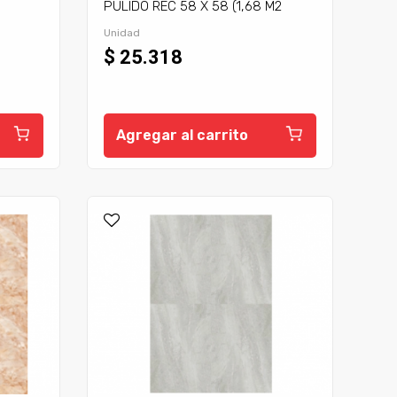
PULIDO REC 58 X 58 (1,68 M2
CAJA) (50,4 M2 PALLET)
Unidad
$ 25.318
Agregar al carrito