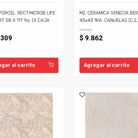
PORCEL. RECT.MICROB LIFE
M2. CERAMICA VENECIA BEI
T 58 X 117 1ro. (X CAJA
43x43 1RA. CANUELAS (C:2
2) (X PALLET 48,6 M2)
P:105,6)
Unidad
.309
$ 9.862
gar al carrito
Agregar al carrito