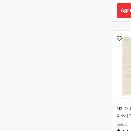
Agre
M2 CER
X 59 (
Unidad