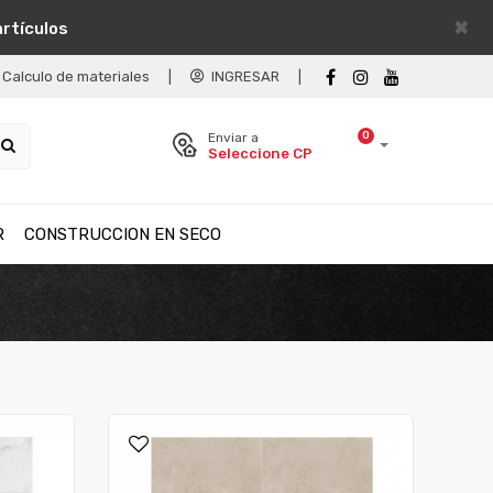
×
artículos
Calculo de materiales
|
INGRESAR
|
0
Enviar a
Seleccione CP
R
CONSTRUCCION EN SECO