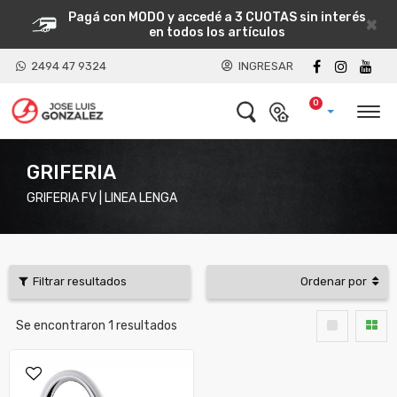
Pagá con MODO y accedé a 3 CUOTAS sin interés
×
en todos los artículos
2494 47 9324
INGRESAR
0
GRIFERIA
GRIFERIA FV | LINEA LENGA
Filtrar resultados
Ordenar por
Se encontraron
1
resultados