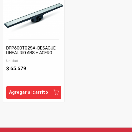
DPP600T02SA-DESAGUE
LINEAL RIO ABS + ACERO
INOX SERIE CLASICO MATE
Unidad
SIN ADAPTADOR
$ 65.679
Agregar al carrito