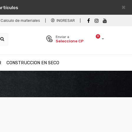
×
artículos
Calculo de materiales
|
INGRESAR
|
0
Enviar a
Seleccione CP
R
CONSTRUCCION EN SECO