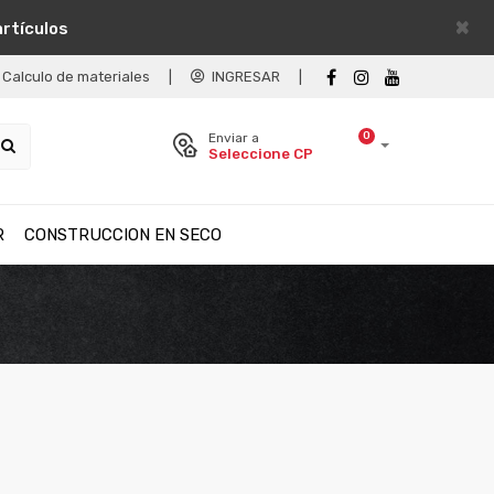
×
artículos
Calculo de materiales
|
INGRESAR
|
0
Enviar a
Seleccione CP
R
CONSTRUCCION EN SECO