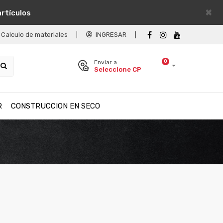
×
artículos
Calculo de materiales
|
INGRESAR
|
0
Enviar a
Seleccione CP
R
CONSTRUCCION EN SECO