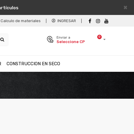
×
artículos
Calculo de materiales
|
INGRESAR
|
0
Enviar a
Seleccione CP
R
CONSTRUCCION EN SECO