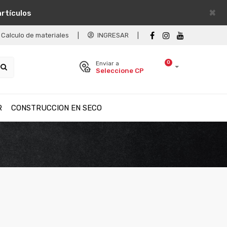
×
artículos
Calculo de materiales
|
INGRESAR
|
0
Enviar a
Seleccione CP
R
CONSTRUCCION EN SECO