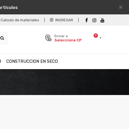
×
artículos
Calculo de materiales
|
INGRESAR
|
0
Enviar a
Seleccione CP
R
CONSTRUCCION EN SECO