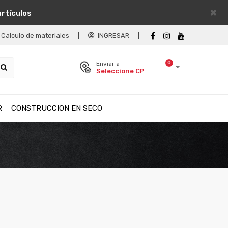
×
artículos
Calculo de materiales
|
INGRESAR
|
0
Enviar a
Seleccione CP
R
CONSTRUCCION EN SECO