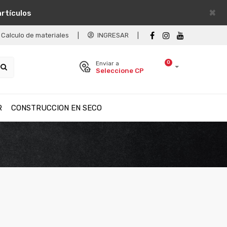
×
artículos
Calculo de materiales
|
INGRESAR
|
0
Enviar a
Seleccione CP
R
CONSTRUCCION EN SECO