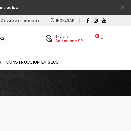
×
artículos
Calculo de materiales
|
INGRESAR
|
0
Enviar a
Seleccione CP
R
CONSTRUCCION EN SECO