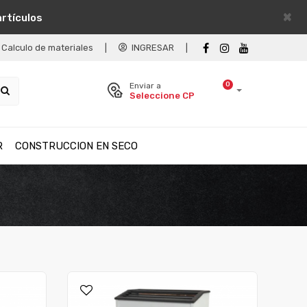
×
artículos
Calculo de materiales
|
INGRESAR
|
0
Enviar a
Seleccione CP
R
CONSTRUCCION EN SECO