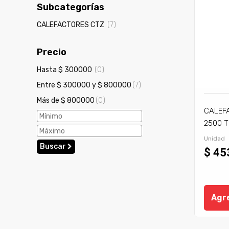
Subcategorías
CALEFACTORES CTZ
(7)
Precio
Hasta $ 300000
(0)
Entre $ 300000 y $ 800000
(7)
Más de $ 800000
(0)
CALEF
2500 T
Unidad
Buscar
$ 45
Agre