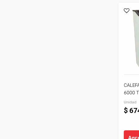
CALEF
6000 T
Unidad
$ 67
Agre