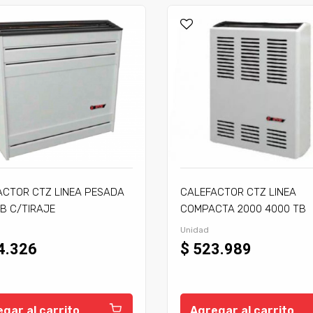
ACTOR CTZ LINEA PESADA
CALEFACTOR CTZ LINEA
B C/TIRAJE
COMPACTA 2000 4000 TB
C/TIRAJE
Unidad
4.326
$ 523.989
gar al carrito
Agregar al carrito