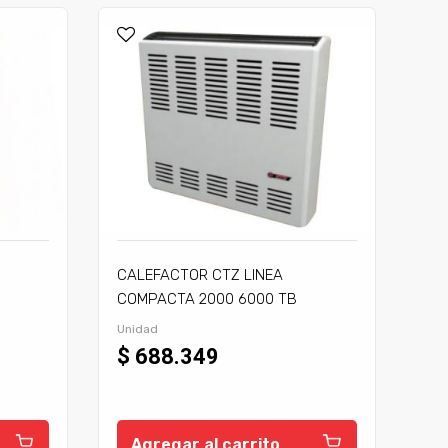
CALEFACTOR CTZ LINEA
COMPACTA 2000 6000 TB
C/TIRAJE
Unidad
$ 688.349
Agregar al carrito