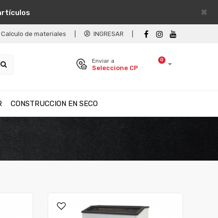
×
artículos
Calculo de materiales
|
INGRESAR
|
0
Enviar a
Seleccione CP
R
CONSTRUCCION EN SECO