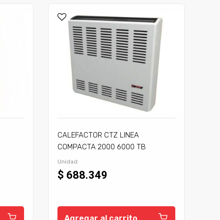
CALEFACTOR CTZ LINEA
COMPACTA 2000 6000 TB
C/TIRAJE
Unidad
$ 688.349
Agregar al carrito