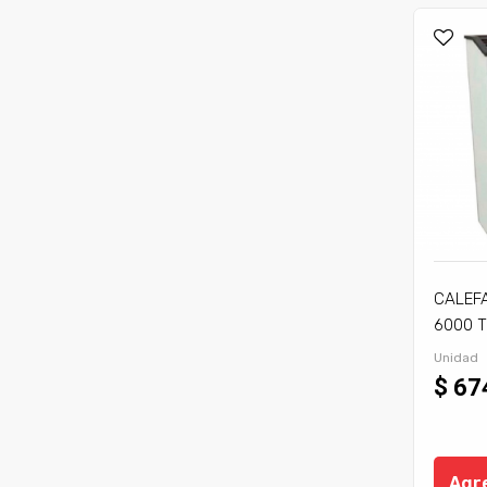
CALEF
6000 T
Unidad
$ 67
Agre