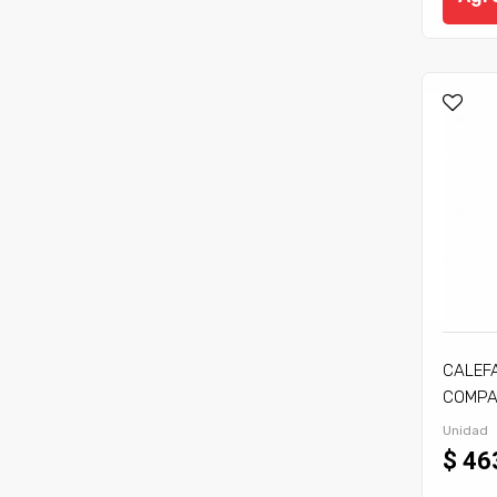
CALEF
COMPA
C/TIRA
Unidad
$ 46