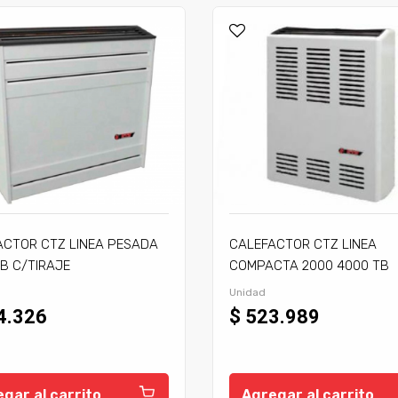
ACTOR CTZ LINEA PESADA
CALEFACTOR CTZ LINEA
B C/TIRAJE
COMPACTA 2000 4000 TB
C/TIRAJE
Unidad
4.326
$ 523.989
gar al carrito
Agregar al carrito