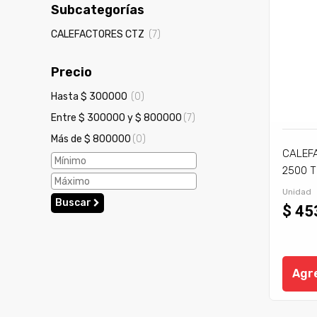
Subcategorías
CALEFACTORES CTZ
(7)
Precio
Hasta $ 300000
(0)
Entre $ 300000 y $ 800000
(7)
Más de $ 800000
(0)
CALEF
2500 T
Unidad
Buscar
$ 45
Agre