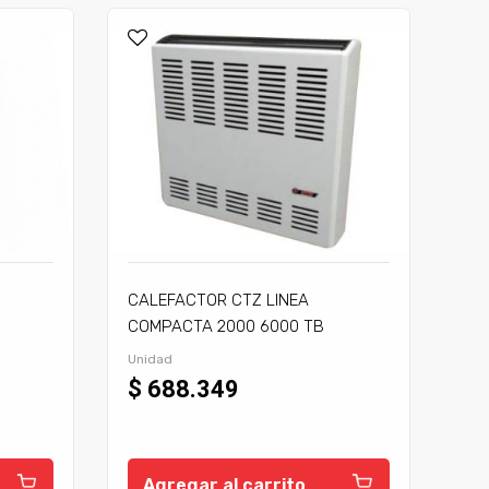
CALEFACTOR CTZ LINEA
COMPACTA 2000 6000 TB
C/TIRAJE
Unidad
$ 688.349
Agregar al carrito