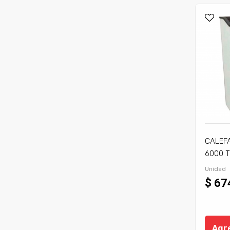
CALEF
6000 T
Unidad
$ 67
Agre