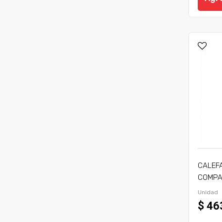
CALEF
COMPA
C/TIRA
Unidad
$ 46