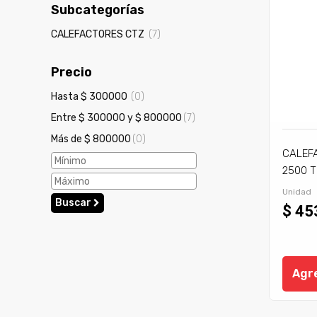
Subcategorías
CALEFACTORES CTZ
(7)
Precio
Hasta $ 300000
(0)
Entre $ 300000 y $ 800000
(7)
Más de $ 800000
(0)
CALEF
2500 T
Unidad
Buscar
$ 45
Agre