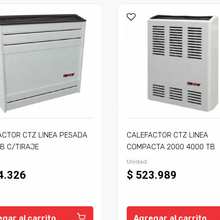
ACTOR CTZ LINEA PESADA
CALEFACTOR CTZ LINEA
B C/TIRAJE
COMPACTA 2000 4000 TB
C/TIRAJE
Unidad
4.326
$ 523.989
gar al carrito
Agregar al carrito