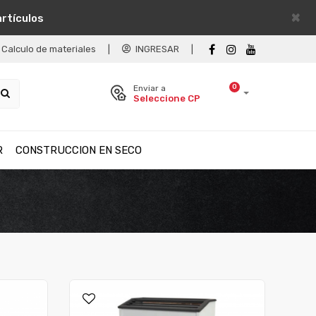
×
artículos
Calculo de materiales
|
INGRESAR
|
0
Enviar a
Seleccione CP
R
CONSTRUCCION EN SECO