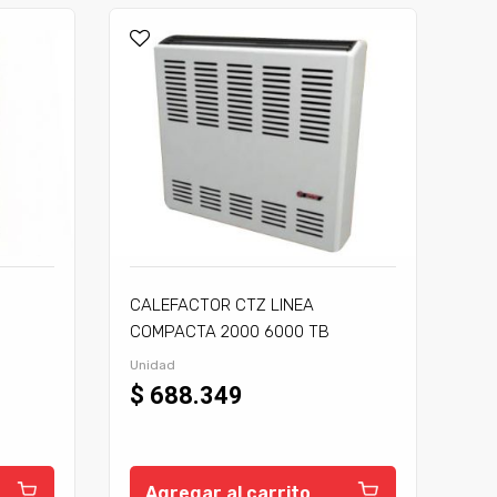
CALEFACTOR CTZ LINEA
COMPACTA 2000 6000 TB
C/TIRAJE
Unidad
$ 688.349
Agregar al carrito