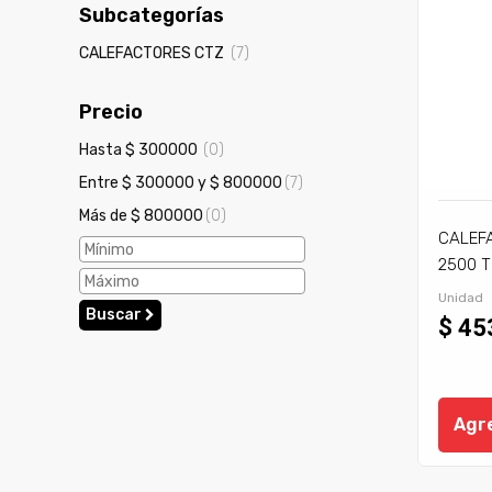
Subcategorías
CALEFACTORES CTZ
(7)
Precio
Hasta $ 300000
(0)
Entre $ 300000 y $ 800000
(7)
Más de $ 800000
(0)
CALEF
2500 T
Unidad
Buscar
$ 45
Agre