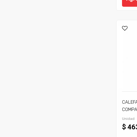
CALEF
COMPA
C/TIRA
Unidad
$ 46