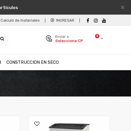
×
artículos
Calculo de materiales
|
INGRESAR
|
0
Enviar a
Seleccione CP
R
CONSTRUCCION EN SECO