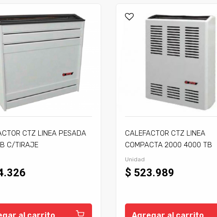
ACTOR CTZ LINEA PESADA
CALEFACTOR CTZ LINEA
B C/TIRAJE
COMPACTA 2000 4000 TB
C/TIRAJE
Unidad
4.326
$ 523.989
gar al carrito
Agregar al carrito