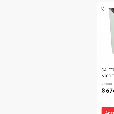
CALEF
6000 T
Unidad
$ 67
Agre