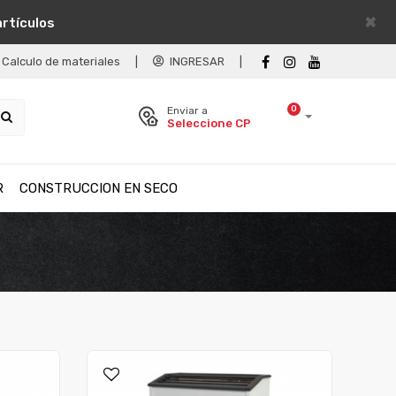
×
artículos
Calculo de materiales
|
INGRESAR
|
0
Enviar a
Seleccione CP
R
CONSTRUCCION EN SECO