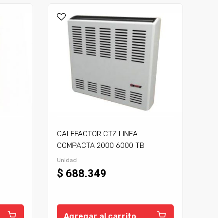
CALEFACTOR CTZ LINEA
COMPACTA 2000 6000 TB
C/TIRAJE
Unidad
$ 688.349
Agregar al carrito