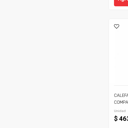
CALEF
COMPA
C/TIRA
Unidad
$ 46