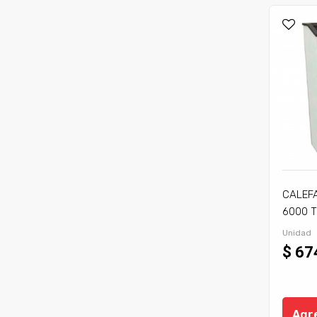
CALEF
6000 T
Unidad
$ 67
Agre