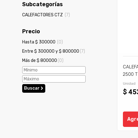
Subcategorías
CALEFACTORES CTZ
(7)
Precio
Hasta $ 300000
(0)
Entre $ 300000 y $ 800000
(7)
Más de $ 800000
(0)
CALEF
2500 T
Unidad
Buscar
$ 45
Agre