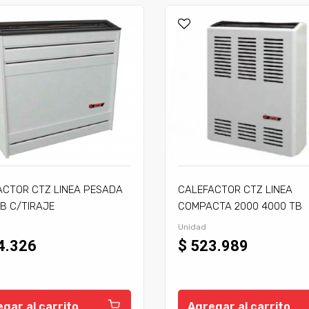
ACTOR CTZ LINEA PESADA
CALEFACTOR CTZ LINEA
B C/TIRAJE
COMPACTA 2000 4000 TB
C/TIRAJE
Unidad
4.326
$ 523.989
gar al carrito
Agregar al carrito