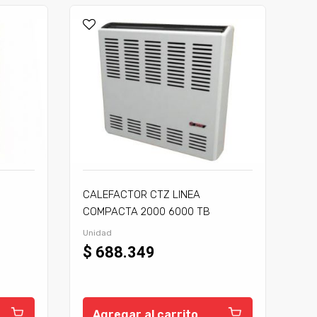
CALEFACTOR CTZ LINEA
COMPACTA 2000 6000 TB
C/TIRAJE
Unidad
$ 688.349
Agregar al carrito