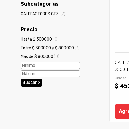
Subcategorías
CALEFACTORES CTZ
(7)
Precio
Hasta $ 300000
(0)
Entre $ 300000 y $ 800000
(7)
Más de $ 800000
(0)
CALEF
2500 T
Unidad
Buscar
$ 45
Agre