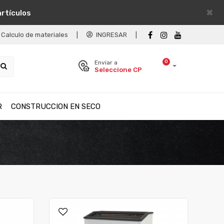
×
artículos
Calculo de materiales
|
INGRESAR
|
0
Enviar a
Seleccione CP
R
CONSTRUCCION EN SECO