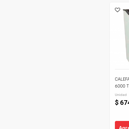
CALEF
6000 T
Unidad
$ 67
Agre