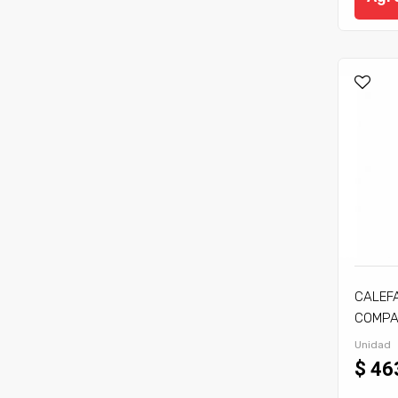
CALEF
COMPA
C/TIRA
Unidad
$ 46