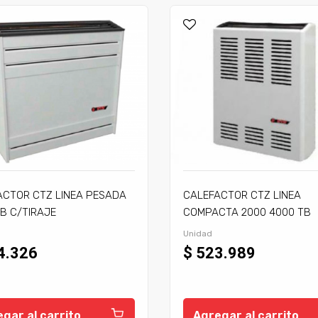
ACTOR CTZ LINEA PESADA
CALEFACTOR CTZ LINEA
B C/TIRAJE
COMPACTA 2000 4000 TB
C/TIRAJE
Unidad
4.326
$ 523.989
gar al carrito
Agregar al carrito