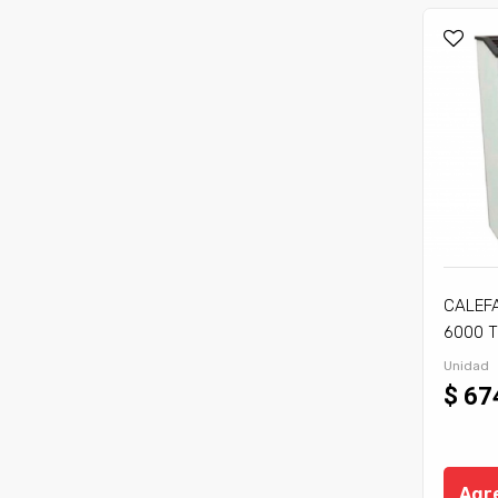
CALEF
6000 T
Unidad
$ 67
Agre