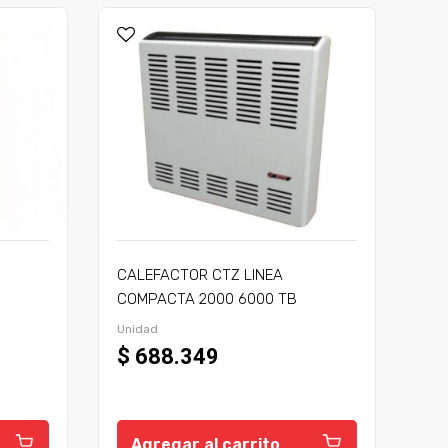
CALEFACTOR CTZ LINEA
COMPACTA 2000 6000 TB
C/TIRAJE
Unidad
$ 688.349
Agregar al carrito