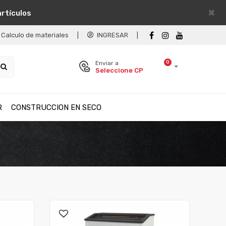
×
artículos
Calculo de materiales
|
INGRESAR
|
0
Enviar a
Seleccione CP
R
CONSTRUCCION EN SECO