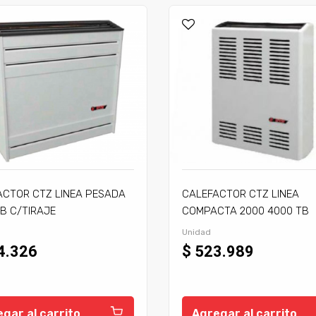
ACTOR CTZ LINEA PESADA
CALEFACTOR CTZ LINEA
B C/TIRAJE
COMPACTA 2000 4000 TB
C/TIRAJE
Unidad
4.326
$ 523.989
gar al carrito
Agregar al carrito