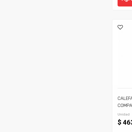
CALEF
COMPA
C/TIRA
Unidad
$ 46