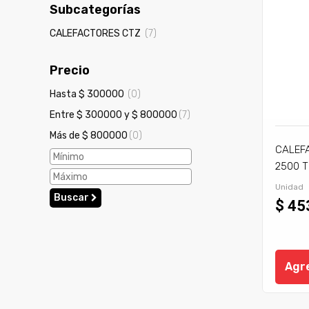
Subcategorías
CALEFACTORES CTZ
(7)
Precio
Hasta $ 300000
(0)
Entre $ 300000 y $ 800000
(7)
Más de $ 800000
(0)
CALEF
2500 T
Unidad
Buscar
$ 45
Agre