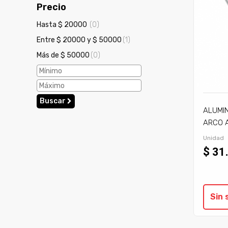
Precio
Hasta $ 20000
(0)
Entre $ 20000 y $ 50000
(1)
Más de $ 50000
(0)
Buscar
ALUMIN
ARCO A
2,50 M
Unidad
$ 31
Sin 