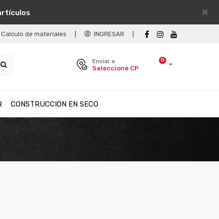
×
artículos
Calculo de materiales
|
INGRESAR
|
0
Enviar a
Seleccione CP
R
CONSTRUCCION EN SECO