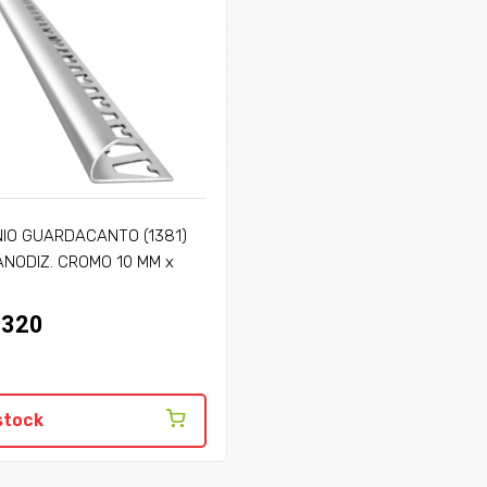
IO GUARDACANTO (1381)
NODIZ. CROMO 10 MM x
TS.
.320
stock