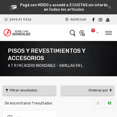
Pagá con MODO y accedé a 3 CUOTAS sin interés
×
en todos los artículos
2494 47 9324
INGRESAR
0
PISOS Y REVESTIMIENTOS Y
ACCESORIOS
A T R I M | ACERO INOXIDABLE - VARILLAS EN L
Filtrar resultados
Ordenar por
Se encontraron
1
resultados