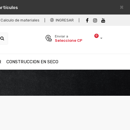
×
artículos
Calculo de materiales
|
INGRESAR
|
0
Enviar a
Seleccione CP
R
CONSTRUCCION EN SECO