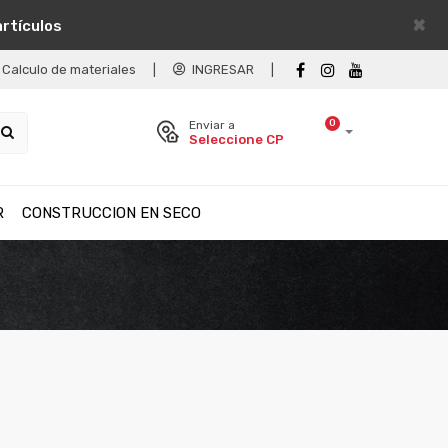
×
artículos
Calculo de materiales
|
INGRESAR
|
0
Enviar a
Seleccione CP
R
CONSTRUCCION EN SECO