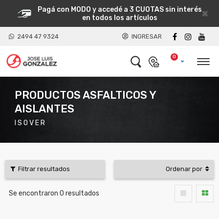
Pagá con MODO y accedé a 3 CUOTAS sin interés
×
en todos los artículos
2494 47 9324
INGRESAR
0
PRODUCTOS ASFALTICOS Y
AISLANTES
I S O V E R
Filtrar resultados
Ordenar por
Se encontraron
0
resultados