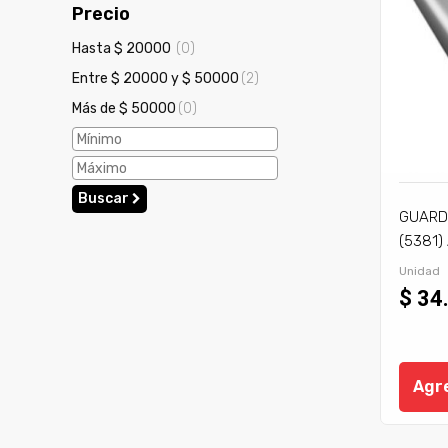
Precio
Hasta $ 20000
(0)
Entre $ 20000 y $ 50000
(2)
Más de $ 50000
(0)
Buscar
GUARD
(5381)
2,5 MT
Unidad
$ 34
Agre