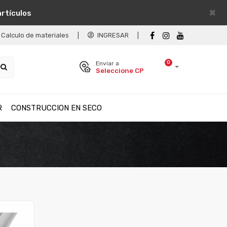
×
artículos
Calculo de materiales
|
INGRESAR
|
0
Enviar a
Seleccione CP
R
CONSTRUCCION EN SECO