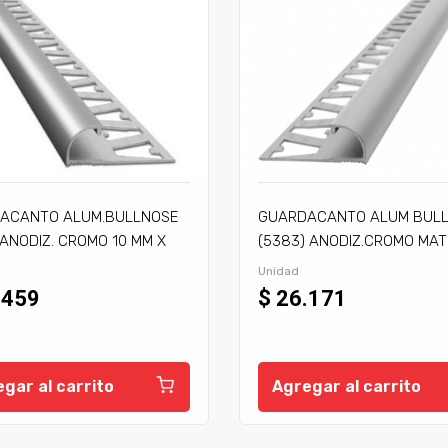
ACANTO ALUM.BULLNOSE
GUARDACANTO ALUM BUL
 ANODIZ. CROMO 10 MM X
(5383) ANODIZ.CROMO MAT
S
MM X 2,5 MTS
Unidad
.459
$ 26.171
gar al carrito
Agregar al carrito